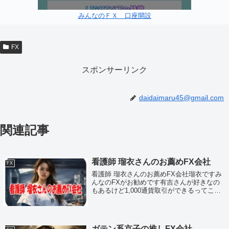
みんなのＦＸ 口座開設
FX
スポンサーリンク
daidaimaru45@gmail.com
関連記事
看護師 瑠衣さんのお薦めFX会社
FX
看護師 瑠衣さんのお薦めFX会社瑠衣ですみ
んなのFXがお勧めです有吉さんが好きなの
もあるけど1,000通貨取引ができるってこと
は少額からでもFXの売買ができるってこと
なので、FX初心者にはありがたいわいきな
りたくさんのお金での売買って緊張し...
ガテン系京子の推しFX会社