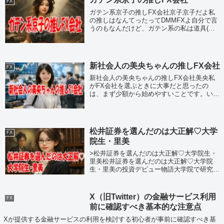
FX
ガテン系京子の推しFX会社京子京子だよ私
の推しはなんてったってDMMFXよ自分で言
うのもなんだけど、ガテン系の私は道具(ア
プリとか)が一番だと思うのその点DMMFXの
操作画面は直感的に扱えるし、操作性抜群よ
断然イチ押しネLINEでのサポート...
新社会人の美央ちゃんの推しFX会社
FX
新社会人の美央ちゃんの推しFX会社美央私
がFX会社を選ぶときに大事だと思ったの
は、まず少額から始めやすいことです。いき
なり大きなお金を入れるのは不安なので、無
理なく試せる会社が安心でした。次に、スマ
ホアプリが見やすくて操作しやすいこと。仕
事...
松井証券を選んだのは大正解♡大学
FX
院生・里美
>松井証券を選んだのは大正解♡大学院生・
里美松井証券を選んだのは大正解♡大学院
生・里美の投資デビュー物語大学院で研究に
明け暮れている里美さん。ある日、「そろそ
ろお金の勉強もしなくちゃ…」と思い立っ
て、投資にチャレンジすることに。でも、た
X（旧Twitter）の金融サービス利用
FX
くさ...
前に確認すべき基本的な注意点
Xが提供する金融サービスの利用を検討する初心者が事前に確認すべき基